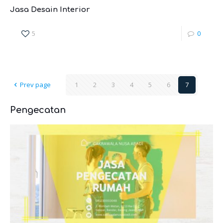
Jasa Desain Interior
5
0
Prev page
1
2
3
4
5
6
7
Pengecatan