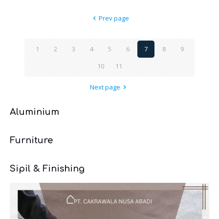
Prev page
1
2
3
4
5
6
7
8
9
10
11
Next page
Aluminium
Furniture
Sipil & Finishing