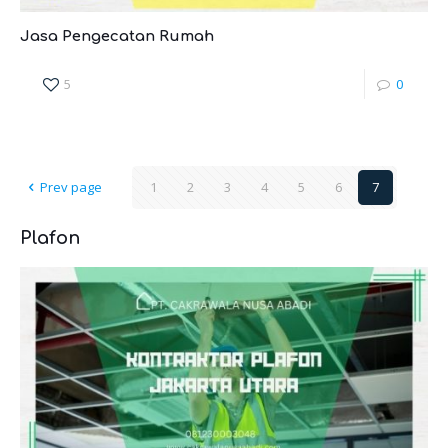
Jasa Pengecatan Rumah
5
0
Prev page
1
2
3
4
5
6
7
Plafon