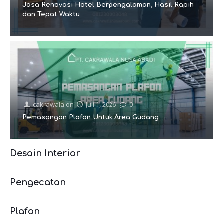
Jasa Renovasi Hotel Berpengalaman, Hasil Rapih
dan Tepat Waktu
cakrawala
on
Juli 1, 2026
0
Pemasangan Plafon Untuk Area Gudang
Desain Interior
Pengecatan
Plafon