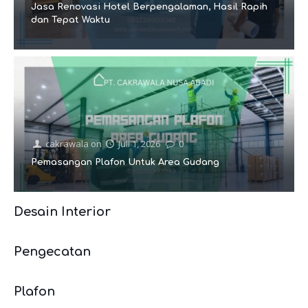
Jasa Renovasi Hotel Berpengalaman, Hasil Rapih
dan Tepat Waktu
cakrawala
on
Juli 1, 2026
0
Pemasangan Plafon Untuk Area Gudang
Desain Interior
Pengecatan
Plafon