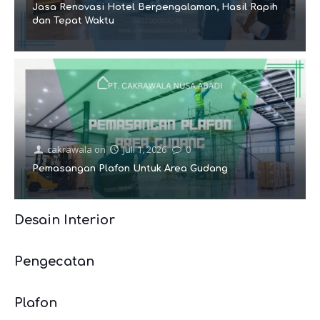
Jasa Renovasi Hotel Berpengalaman, Hasil Rapih
dan Tepat Waktu
cakrawala
on
Juli 1, 2026
0
Pemasangan Plafon Untuk Area Gudang
Desain Interior
Pengecatan
Plafon