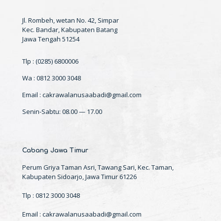
Jl. Rombeh, wetan No. 42, Simpar
Kec. Bandar, Kabupaten Batang
Jawa Tengah 51254
Tlp : (0285) 6800006
Wa : 0812 3000 3048
Email : cakrawalanusaabadi@gmail.com
Senin-Sabtu: 08.00 — 17.00
Cabang Jawa Timur
Perum Griya Taman Asri, Tawang Sari, Kec. Taman,
Kabupaten Sidoarjo, Jawa Timur 61226
Tlp : 0812 3000 3048
Email : cakrawalanusaabadi@gmail.com