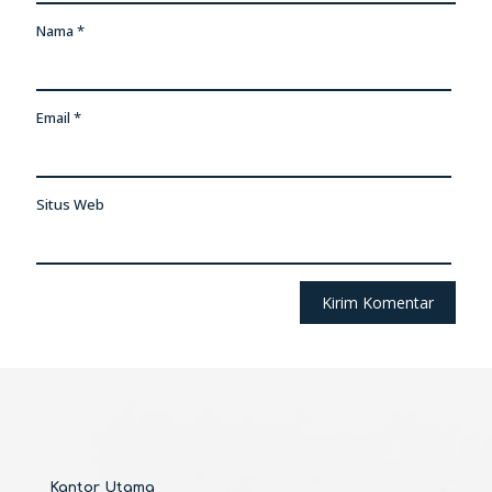
Nama
*
Email
*
Situs Web
Kantor Utama