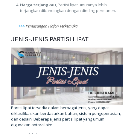
Harga terjangkau
, Partisi lipat umumnya lebih
terjangkau dibandingkan dengan dinding permanen.
>>>
Pemasangan Plafon Terkemuka
JENIS-JENIS PARTISI LIPAT
Partisi lipat tersedia dalam berbagai jenis, yang dapat
diklasifikasikan berdasarkan bahan, sistem pengoperasian,
dan desain. Beberapa jenis partisi lipat yang umum
digunakan antara lain: