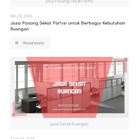
Jasa Pasang Sekat Partisi
Mei 26, 2026
Jasa Pasang Sekat Partisi untuk Berbagai Kebutuhan
Ruangan
Read more
Jasa Sekat Ruangan
April 24, 2026