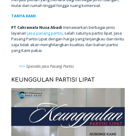
mulai dari rumah tinggal hingga ruang komersial.
TANYA KAMI
PT Cakrawala Nusa Abadi
menawarkan berbagai jenis
layanan
jasa pasang partisi
, salah satunya partisi lipat. Jasa
Pasang Partisi Lipat dengan harga yang terjangkau dan tentu
saja tidak akan menghilangkan kualitas dari bahan partisi
yang Kami pakai.
>>>
Spesialis Jasa Pasang Partisi
KEUNGGULAN PARTISI LIPAT