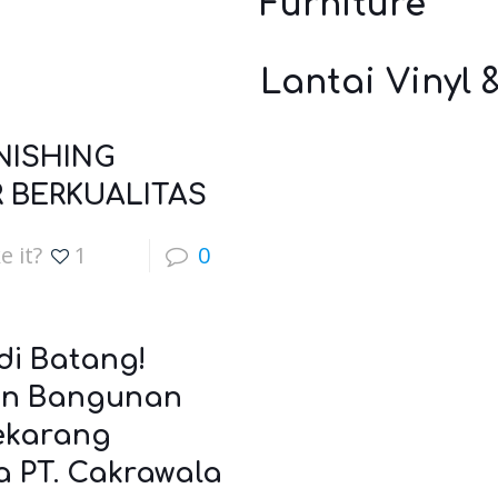
Furniture
Lantai Vinyl 
NISHING
 BERKUALITAS
e it?
1
0
i Batang!
n Bangunan
ekarang
 PT. Cakrawala