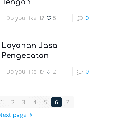
Tengah
Do you like it?
5
0
Layanan Jasa
Pengecatan
Do you like it?
2
0
1
2
3
4
5
6
7
Next page