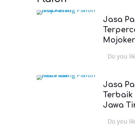
Jasa Pa
Terperc
Mojoker
Do you lik
Jasa Pa
Terbaik
Jawa T
Do you lik