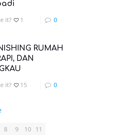
badi
e it?
1
0
INISHING RUMAH
RAPI, DAN
GKAU
e it?
15
0
e
8
9
10
11