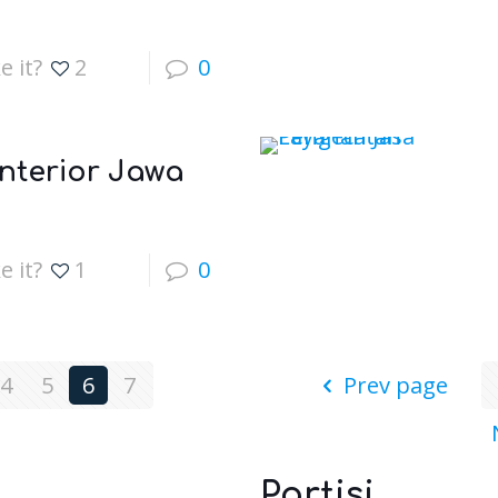
e it?
2
0
Interior Jawa
e it?
1
0
4
5
6
7
Prev page
Partisi