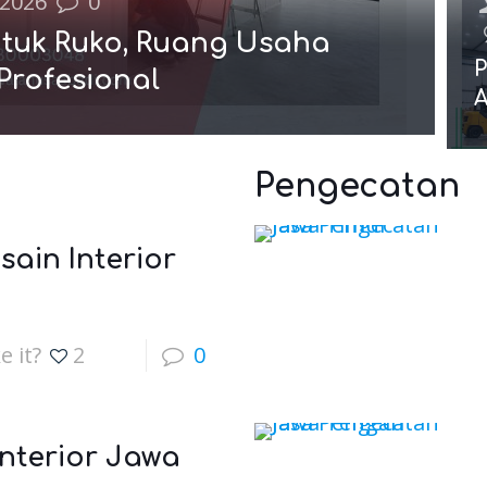
 2026
0
ntuk Ruko, Ruang Usaha
P
Profesional
A
Pengecatan
sain Interior
e it?
2
0
Interior Jawa