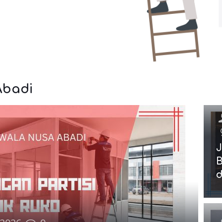
Abadi
J
B
d