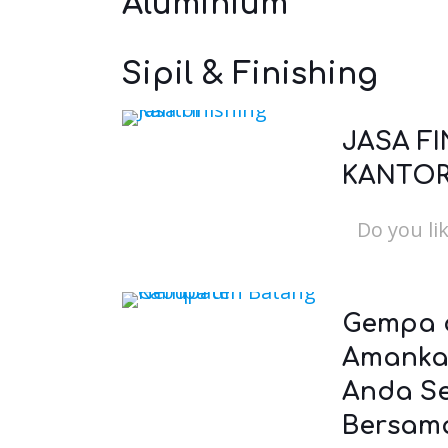
Aluminium
Sipil & Finishing
JASA FI
KANTOR
Do you lik
Gempa d
Amanka
Anda S
Bersama