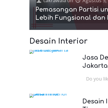
cakrawala
on
Agustus 5,
Pemasangan Partisi u
Lebih Fungsional dan 
Desain Interior
Jasa De
Jakarta
Do you lik
Desain 