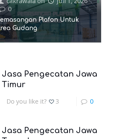
cakrawala
on
Juli 1, 2026
0
emasangan Plafon Untuk
rea Gudang
Jasa Pengecatan Jawa
Timur
Do you like it?
3
0
Jasa Pengecatan Jawa