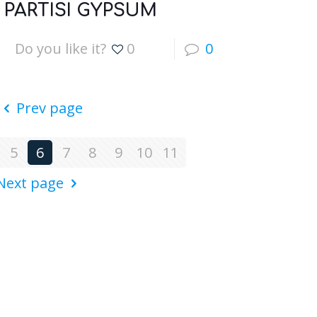
PARTISI GYPSUM
Do you like it?
0
0
Prev page
5
6
7
8
9
10
11
Next page