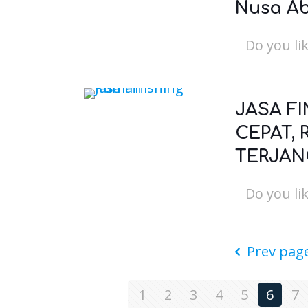
Nusa A
Do you lik
JASA F
CEPAT, 
TERJAN
Do you lik
Prev pag
1
2
3
4
5
6
7