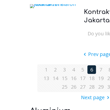
Kontrak
Jakarta
Do you lik
Prev pag
1
2
3
4
5
6
7
13
14
15
16
17
18
19
2
25
26
27
28
29
3
Next page