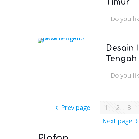
Timur
Do you lik
Desain 
Tengah
Do you lik
Prev page
1
2
3
Next page
Plafon