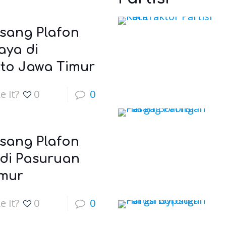
sang Plafon
aya di
to Jawa Timur
e it?
0
0
sang Plafon
 di Pasuruan
imur
e it?
0
0