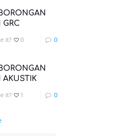
 BORONGAN
 GRC
e it?
0
0
 BORONGAN
 AKUSTIK
e it?
1
0
e