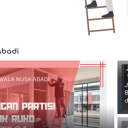
Abadi
J
B
d