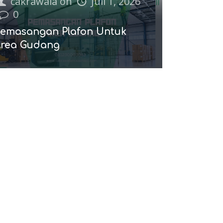
cakrawala
on
Juli 1, 2026
0
emasangan Plafon Untuk
rea Gudang