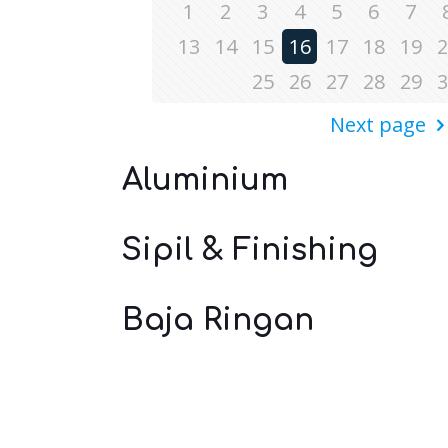
1
2
3
4
5
6
7
13
14
15
16
17
18
19
2
25
26
27
28
29
3
Next page
Aluminium
Sipil & Finishing
Baja Ringan