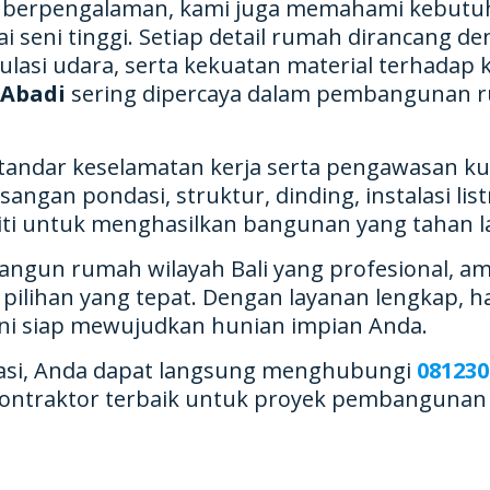
ng berpengalaman, kami juga memahami kebutuh
lai seni tinggi. Setiap detail rumah dirancang
lasi udara, serta kekuatan material terhadap 
 Abadi
sering dipercaya dalam pembangunan rum
andar keselamatan kerja serta pengawasan kua
gan pondasi, struktur, dinding, instalasi listr
liti untuk menghasilkan bangunan yang tahan 
bangun rumah wilayah Bali yang profesional, a
pilihan yang tepat. Dengan layanan lengkap, har
 ini siap mewujudkan hunian impian Anda.
okasi, Anda dapat langsung menghubungi
081230
raktor terbaik untuk proyek pembangunan An