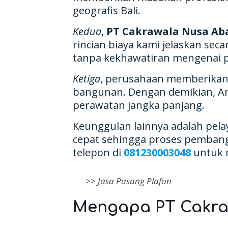
geografis Bali.
Kedua
,
PT Cakrawala Nusa Ab
rincian biaya kami jelaskan se
tanpa kekhawatiran mengenai p
Ketiga
, perusahaan memberikan
bangunan. Dengan demikian, An
perawatan jangka panjang.
Keunggulan lainnya adalah pelay
cepat sehingga proses pembangu
telepon di
081230003048
untuk 
>>
Jasa Pasang Plafon
Mengapa PT Cakraw