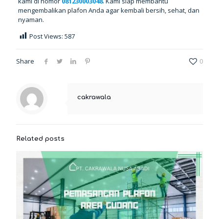
kami di nomor
081230003048
. Kami siap membantu
mengembalikan plafon Anda agar kembali bersih, sehat, dan
nyaman.
Post Views:
587
Share
0
cakrawala
Related posts