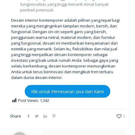
fungsionalitas yang tinggi menarik minat banyak
pembeli potensial.
Desain interior kontemporer adalah pilihan yang tepat bagi
mereka yang menginginkan tampilan modern, bersih, dan
fungsional. Dengan ciri-ciri seperti garis yang bersih,
penggunaan warna netral, material modern, dan furnitur
yang fungsional, desain ini memberikan kenyamanan dan
estetika yang menarik. Selain itu, fleksibilitas dan nilai jual
yang tinggi menjadikan desain kontemporer sebagai
investasi yang baik untuk rumah Anda. Sebagai gaya yang
selalu berkembang, desain kontemporer memungkinkan
Anda untuk terus berinovasi dan mengikuti tren terbaru
dalam dunia desain interior.
Klik untuk Pemesanan Jasa dari Kami
Post Views:
1,342
Share
3