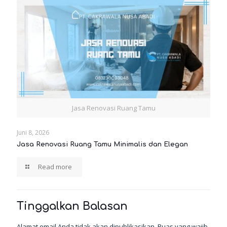
Jasa Renovasi Ruang Tamu
Juni 8, 2026
Jasa Renovasi Ruang Tamu Minimalis dan Elegan
Read more
Tinggalkan Balasan
Alamat email Anda tidak akan dipublikasikan.
Ruas yang wajib