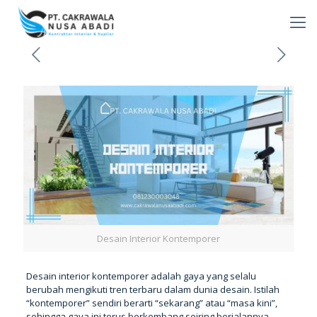
Desain Interior Kontemporer
Desain interior kontemporer adalah gaya yang selalu
berubah mengikuti tren terbaru dalam dunia desain. Istilah
“kontemporer” sendiri berarti “sekarang” atau “masa kini”,
sehingga gaya ini terus berkembang seiring berjalannya