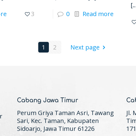
[
re
3
0
Read more
1
2
Next page
Cabang Jawa Timur
Ca
Perum Griya Taman Asri, Tawang
Jl.
r
Sari, Kec. Taman, Kabupaten
Tim
Sidoarjo, Jawa Timur 61226
17