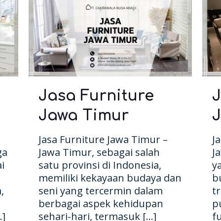
Jasa Furniture
J
Jawa Timur
Jasa Furniture Jawa Timur –
J
ga
Jawa Timur, sebagai salah
J
i
satu provinsi di Indonesia,
y
memiliki kekayaan budaya dan
b
,
seni yang tercermin dalam
t
berbagai aspek kehidupan
p
]
sehari-hari, termasuk
[…]
f