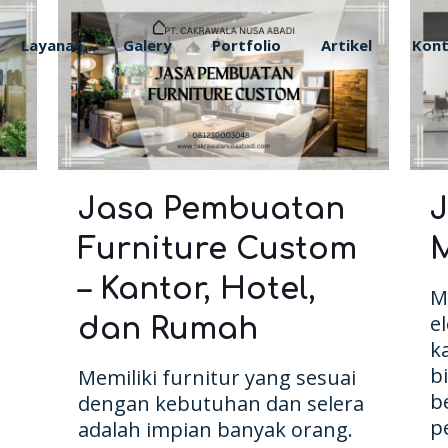
Layanan
Galery
Portfolio
Artikel
Kon
Jasa Pembuatan
Furniture Custom
M
– Kantor, Hotel,
M
e
dan Rumah
k
b
Memiliki furnitur yang sesuai
b
dengan kebutuhan dan selera
p
adalah impian banyak orang.