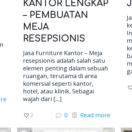
KANTOR LENGKAP
– PEMBUATAN
J
k
MEJA
I
RESEPSIONIS
m
an
k
Jasa Furniture Kantor – Meja
b
resepsionis adalah salah satu
m
elemen penting dalam sebuah
g
n
ruangan, terutama di area
komersial seperti kantor,
hotel, atau klinik. Sebagai
wajah dari
[…]
re
2
0
Read more