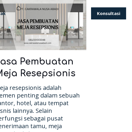
Konsultasi
tak
Jasa Pembuatan
eja Resepsionis
eja resepsionis adalah
lemen penting dalam sebuah
antor, hotel, atau tempat
isnis lainnya. Selain
erfungsi sebagai pusat
enerimaan tamu, meja