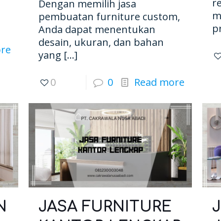
r
Dengan memilih jasa
m
pembuatan furniture custom,
p
Anda dapat menentukan
desain, ukuran, dan bahan
re
yang
[…]
0
0
Read more
N
JASA FURNITURE
J