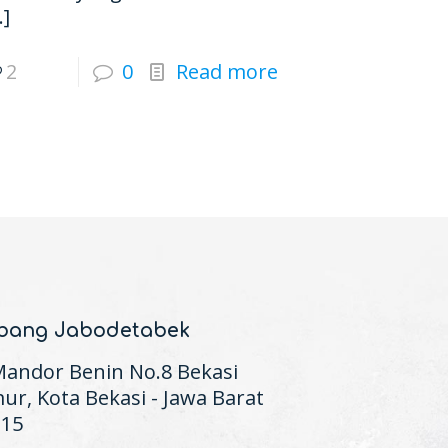
…]
2
0
Read more
bang Jabodetabek
 Mandor Benin No.8 Bekasi
ur, Kota Bekasi - Jawa Barat
115