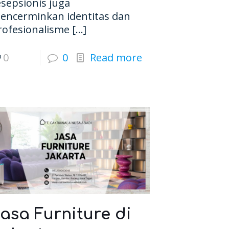
esepsionis juga
encerminkan identitas dan
rofesionalisme
[…]
0
0
Read more
asa Furniture di