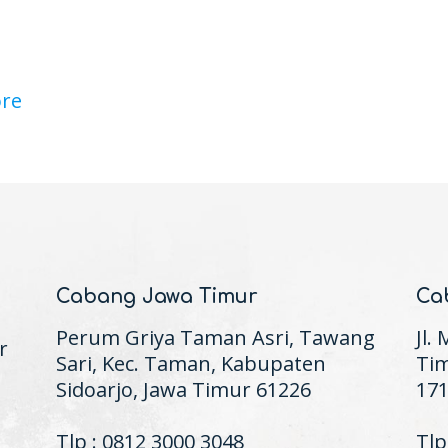
re
Cabang Jawa Timur
Ca
Perum Griya Taman Asri, Tawang
Jl.
r
Sari, Kec. Taman, Kabupaten
Tim
Sidoarjo, Jawa Timur 61226
17
Tlp : 0812 3000 3048
Tlp