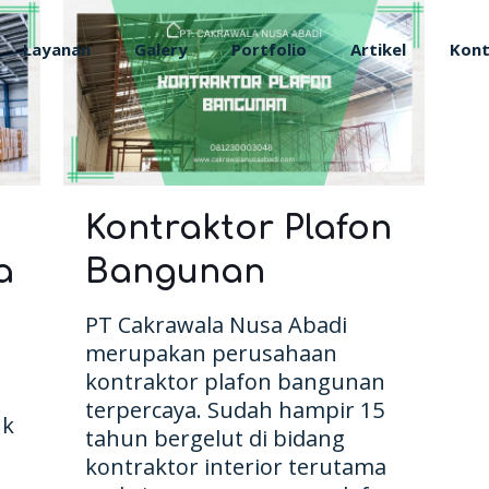
Layanan
Galery
Portfolio
Artikel
Kon
Kontraktor Plafon
a
Bangunan
PT Cakrawala Nusa Abadi
merupakan perusahaan
kontraktor plafon bangunan
terpercaya. Sudah hampir 15
uk
tahun bergelut di bidang
kontraktor interior terutama