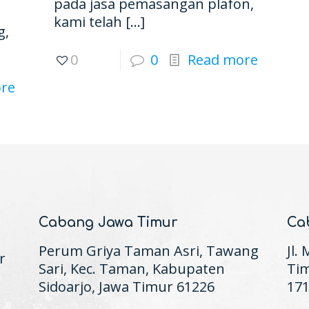
pada jasa pemasangan plafon,
kami telah
[…]
g,
0
0
Read more
re
Cabang Jawa Timur
Ca
Perum Griya Taman Asri, Tawang
Jl.
r
Sari, Kec. Taman, Kabupaten
Tim
Sidoarjo, Jawa Timur 61226
17