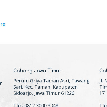
re
Cabang Jawa Timur
Ca
Perum Griya Taman Asri, Tawang
Jl.
r
Sari, Kec. Taman, Kabupaten
Tim
Sidoarjo, Jawa Timur 61226
17
Tlp : 0812 3000 3048
Tlp