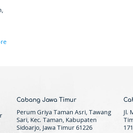
g
n,
re
Cabang Jawa Timur
Ca
Perum Griya Taman Asri, Tawang
Jl.
r
Sari, Kec. Taman, Kabupaten
Tim
Sidoarjo, Jawa Timur 61226
17