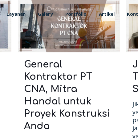
Layanan
Galery
Portfolio
Artikel
Kon
General
J
Kontraktor PT
T
CNA, Mitra
S
Handal untuk
J
y
Proyek Konstruksi
p
Anda
j
y