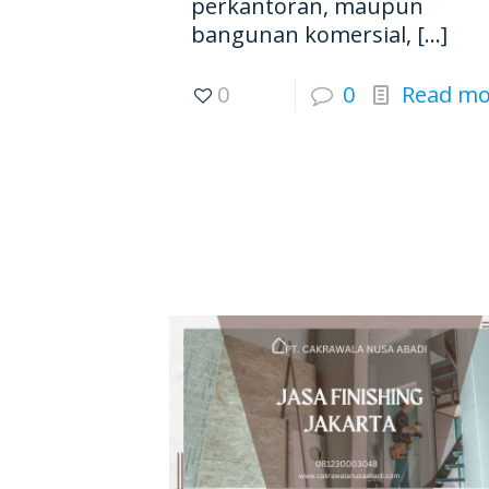
perkantoran, maupun
bangunan komersial,
[…]
0
0
Read mo