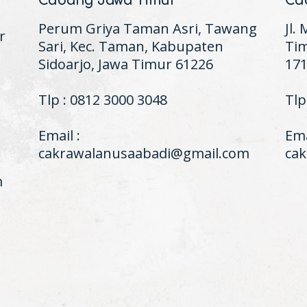
Cabang Jawa Timur
Ca
Perum Griya Taman Asri, Tawang
Jl.
r
Sari, Kec. Taman, Kabupaten
Tim
Sidoarjo, Jawa Timur 61226
17
Tlp : 0812 3000 3048
Tlp
Email :
Ema
cakrawalanusaabadi@gmail.com
ca
m