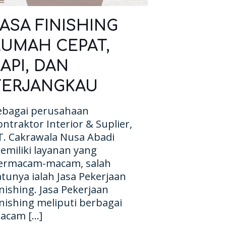
JASA FINISHING
RUMAH CEPAT,
API, DAN
TERJANGKAU
ebagai perusahaan
ontraktor Interior & Suplier,
T. Cakrawala Nusa Abadi
emiliki layanan yang
ermacam-macam, salah
atunya ialah Jasa Pekerjaan
inishing. Jasa Pekerjaan
inishing meliputi berbagai
acam
[…]