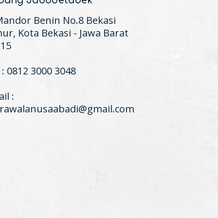
bang Jabodetabek
 Mandor Benin No.8 Bekasi
ur, Kota Bekasi - Jawa Barat
115
 : 0812 3000 3048
il :
krawalanusaabadi@gmail.com