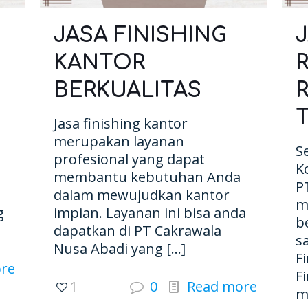
JASA FINISHING
KANTOR
BERKUALITAS
R
Jasa finishing kantor
merupakan layanan
S
profesional yang dapat
K
membantu kebutuhan Anda
P
dalam mewujudkan kantor
m
g
impian. Layanan ini bisa anda
b
dapatkan di PT Cakrawala
s
Nusa Abadi yang
[…]
F
re
F
1
0
Read more
m