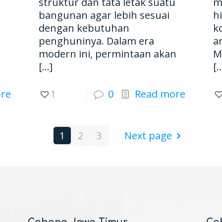
struktur dan tata letak suatu
m
bangunan agar lebih sesuai
h
dengan kebutuhan
k
penghuninya. Dalam era
a
modern ini, permintaan akan
M
[…]
[
re
1
0
Read more
1
2
3
Next page