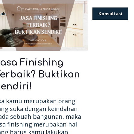
Konsultasi
tak
asa Finishing
erbaik? Buktikan
endiri!
ika kamu merupakan orang
ang suka dengan keindahan
ada sebuah bangunan, maka
asa finishing merupakan hal
ang harus kamu lakukan