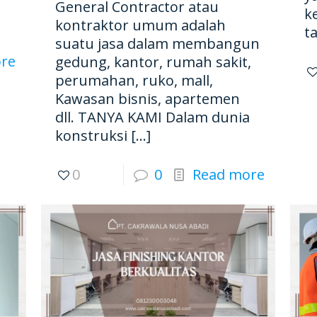
General Contractor atau
k
kontraktor umum adalah
t
suatu jasa dalam membangun
re
gedung, kantor, rumah sakit,
perumahan, ruko, mall,
Kawasan bisnis, apartemen
dll. TANYA KAMI Dalam dunia
konstruksi
[…]
0
0
Read more