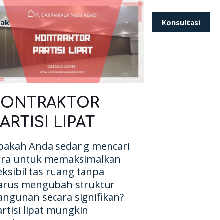
Konsultasi
tak
KONTRAKTOR
ARTISI LIPAT
pakah Anda sedang mencari
ara untuk memaksimalkan
leksibilitas ruang tanpa
arus mengubah struktur
angunan secara signifikan?
artisi lipat mungkin