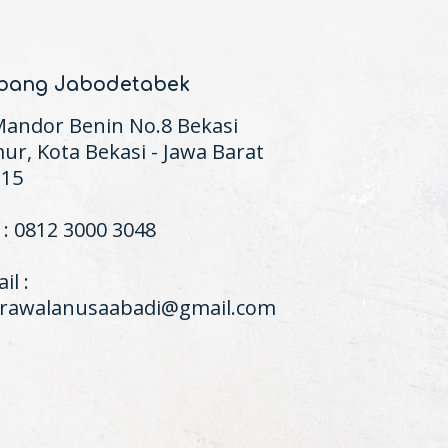
bang Jabodetabek
 Mandor Benin No.8 Bekasi
ur, Kota Bekasi - Jawa Barat
115
 : 0812 3000 3048
il :
krawalanusaabadi@gmail.com