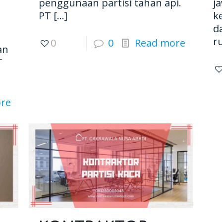
penggunaan partisi tahan api.
j
PT
[…]
k
d
r
0
0
Read more
an
T
re