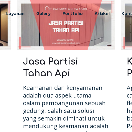
Layanan
Galery
Portfolio
Artikel
Kon
Jasa Partisi
Tahan Api
P
Keamanan dan kenyamanan
A
adalah dua aspek utama
c
dalam pembangunan sebuah
f
gedung. Salah satu solusi
h
yang semakin diminati untuk
b
n
mendukung keamanan adalah
P