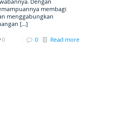
awabannya. Dengan
emampuannya membagi
an menggabungkan
uangan
[…]
0
0
Read more