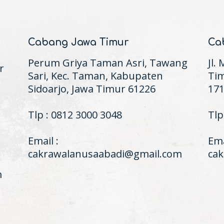
Cabang Jawa Timur
Ca
Perum Griya Taman Asri, Tawang
Jl.
r
Sari, Kec. Taman, Kabupaten
Tim
Sidoarjo, Jawa Timur 61226
17
Tlp : 0812 3000 3048
Tlp
Email :
Ema
cakrawalanusaabadi@gmail.com
ca
m