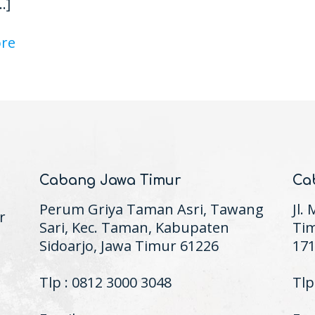
…]
re
Cabang Jawa Timur
Ca
Perum Griya Taman Asri, Tawang
Jl.
r
Sari, Kec. Taman, Kabupaten
Tim
Sidoarjo, Jawa Timur 61226
17
Tlp : 0812 3000 3048
Tlp