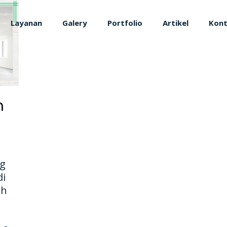
Layanan
Galery
Portfolio
Artikel
Kon
n
ng
di
ih